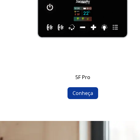
5F Pro
Conheça