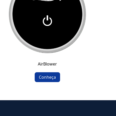
AirBlower
Conheça