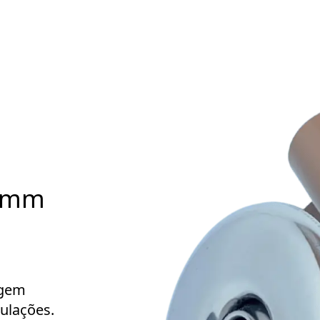
32mm
agem
ulações.