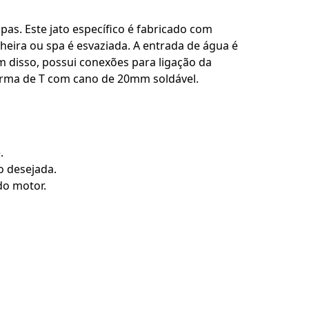
as. Este jato específico é fabricado com
heira ou spa é esvaziada. A entrada de água é
m disso, possui conexões para ligação da
orma de T com cano de 20mm soldável.
.
o desejada.
do motor.