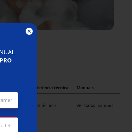
NUAL
 PRO
o
ivos
Assistência técnica
Manuais
nheiras
Flash técnico
Ver todos manuais