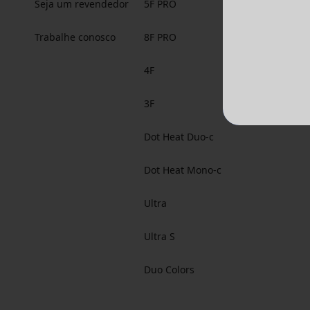
Seja um revendedor
5F PRO
Trabalhe conosco
8F PRO
4F
3F
Dot Heat Duo-c
Dot Heat Mono-c
Ultra
Ultra S
Duo Colors