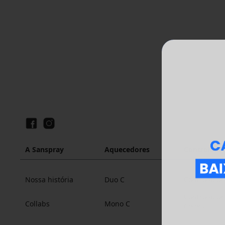
A Sanspray
Aquecedores
Controlado
Nossa história
Duo C
Controlador
Controlador
Collabs
Mono C
Colors