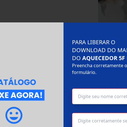
PARA LIBERAR O
DOWNLOAD DO MA
DO
AQUECEDOR 5F
Preencha corretamente 
formulário.
res
Air Blower
Cromoterapia
Disposit
es S
AirBlower
Cromoterapia
Para ba
es S