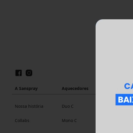
A Sanspray
Aquecedores
Controlado
Nossa história
Duo C
Controlador
Controlador
Collabs
Mono C
Colors