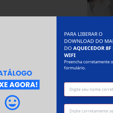
PARA LIBERAR O
DOWNLOAD DO MA
DO
AQUECEDOR 8F
WIFI
Preencha corretamente 
formulário.
res
Air Blower
Cromoterapia
Disposit
es S
AirBlower
Cromoterapia
Para ba
es S