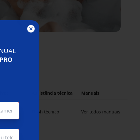
NUAL
 PRO
o
ivos
Assistência técnica
Manuais
nheiras
Flash técnico
Ver todos manuais