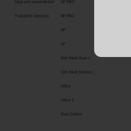
Seja um revendedor
5F PRO
Trabalhe conosco
8F PRO
4F
3F
Dot Heat Duo-c
Dot Heat Mono-c
Ultra
Ultra S
Duo Colors