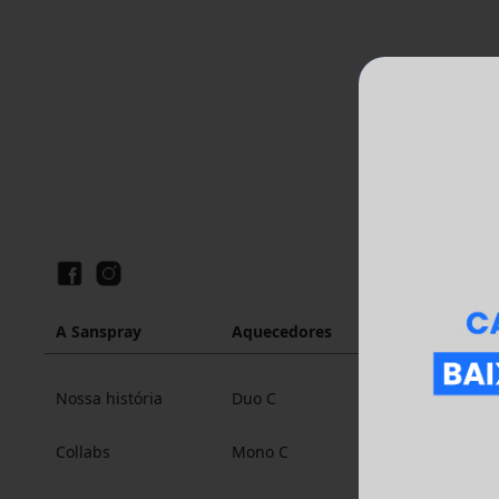
A Sanspray
Aquecedores
Controlado
Nossa história
Duo C
Controlador
Controlador
Collabs
Mono C
Colors