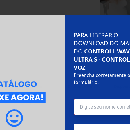
PARA LIBERAR O
DOWNLOAD DO MA
DO
CONTROLL WAV
ULTRA S - CONTRO
VOZ
Preencha corretamente 
formulário.
res
Air Blower
Cromoterapia
Disposit
es S
AirBlower
Cromoterapia
Para ba
es S