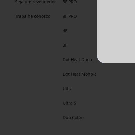
Seja um revendedor
5F PRO
Trabalhe conosco
8F PRO
4F
3F
Dot Heat Duo-c
Dot Heat Mono-c
Ultra
Ultra S
Duo Colors