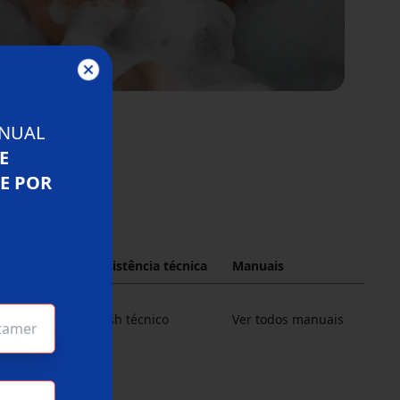
NUAL
E
LE POR
o
ivos
Assistência técnica
Manuais
nheiras
Flash técnico
Ver todos manuais